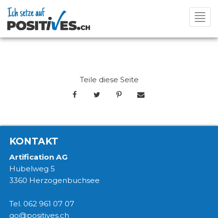
Toggl
navig
Teile diese Seite
KONTAKT
Artification AG
Hubelweg 5
3360 Herzogenbuchsee
Tel. 062 961 07 07
go@positives.ch