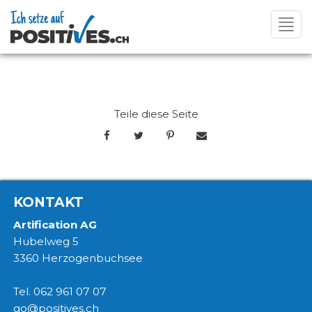
Toggl
navig
Teile diese Seite
KONTAKT
Artification AG
Hubelweg 5
3360 Herzogenbuchsee
Tel. 062 961 07 07
go@positives.ch