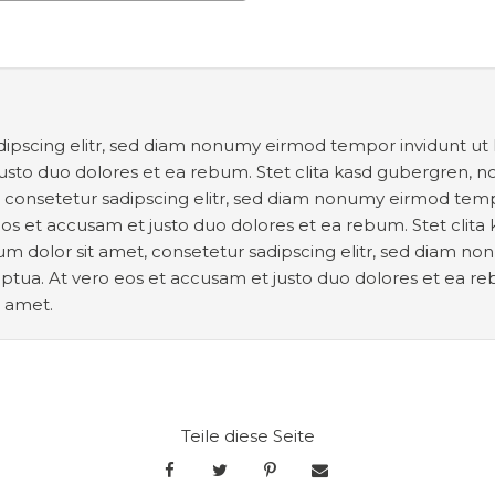
dipscing elitr, sed diam nonumy eirmod tempor invidunt ut
justo duo dolores et ea rebum. Stet clita kasd gubergren, 
t, consetetur sadipscing elitr, sed diam nonumy eirmod tem
eos et accusam et justo duo dolores et ea rebum. Stet clit
um dolor sit amet, consetetur sadipscing elitr, sed diam n
tua. At vero eos et accusam et justo duo dolores et ea reb
t amet.
Teile diese Seite