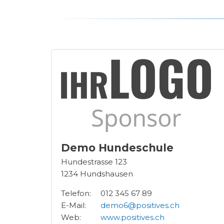
Demo Hundeschule
Hundestrasse 123
1234
Hundshausen
Telefon:
012 345 67 89
E-Mail:
demo6@positives.ch
Web:
www.positives.ch