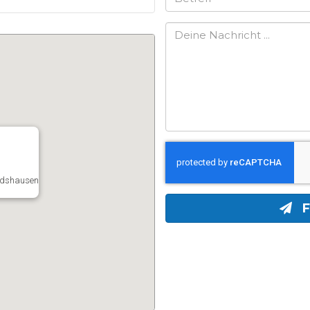
dshausen
F