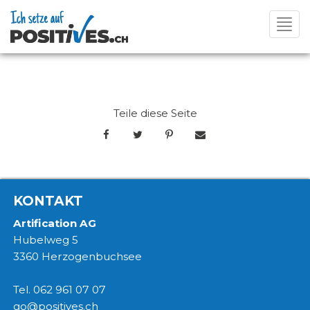
Toggl
navig
Teile diese Seite
KONTAKT
Artification AG
Hubelweg 5
3360 Herzogenbuchsee
Tel. 062 961 07 07
go@positives.ch