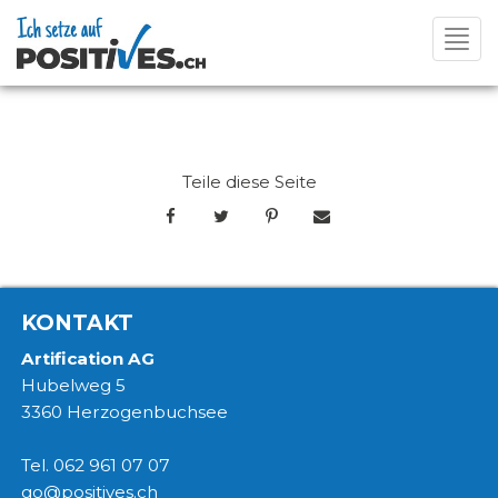
Toggl
navig
Teile diese Seite
KONTAKT
Artification AG
Hubelweg 5
3360 Herzogenbuchsee
Tel. 062 961 07 07
go@positives.ch