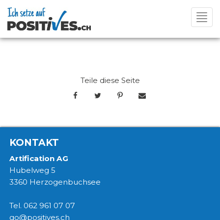
Toggl
navig
Teile diese Seite
KONTAKT
Artification AG
Hubelweg 5
3360 Herzogenbuchsee
Tel. 062 961 07 07
go@positives.ch