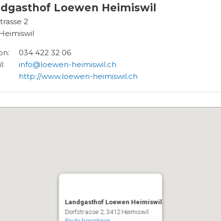
dgasthof Loewen Heimiswil
trasse 2
Heimiswil
on:
034 422 32 06
l:
info@loewen-heimiswil.ch
http://www.loewen-heimiswil.ch
Landgasthof Loewen Heimiswil
Dorfstrasse 2
3412
Heimiswil
Route berechnen