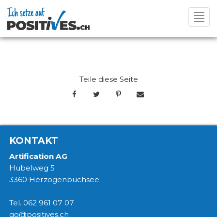
Toggl
navig
Teile diese Seite
KONTAKT
Artification AG
Hubelweg 5
3360 Herzogenbuchsee
Tel. 062 961 07 07
go@positives.ch