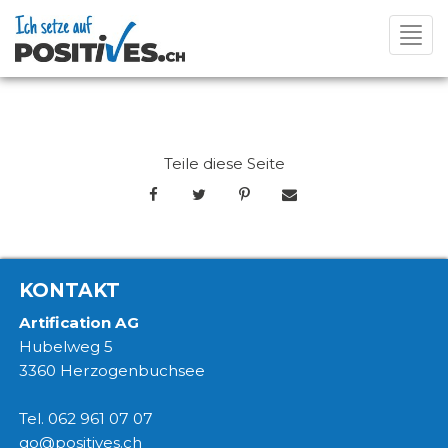
Toggl
navig
Teile diese Seite
KONTAKT
Artification AG
Hubelweg 5
3360 Herzogenbuchsee
Tel. 062 961 07 07
go@positives.ch