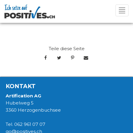
Toggl
navig
Teile diese Seite
KONTAKT
Artification AG
Hubelweg 5
3360 Herzogenbuchsee
Tel. 062 961 07 07
go@positives.ch