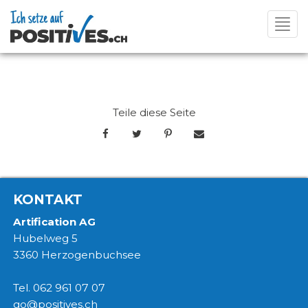
Toggl
navig
Teile diese Seite
KONTAKT
Artification AG
Hubelweg 5
3360 Herzogenbuchsee
Tel. 062 961 07 07
go@positives.ch